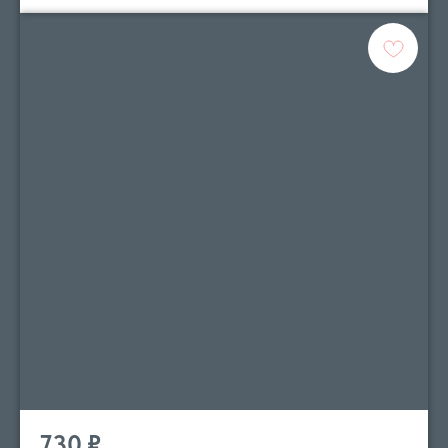
730
₽