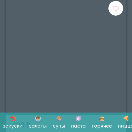
490
₽
закуски
салаты
супы
паста
горячее
пицц