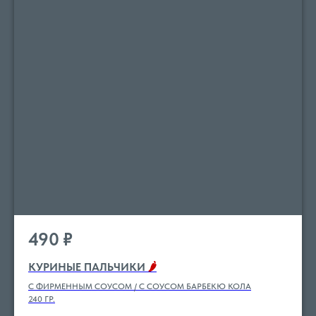
490
₽
КУРИНЫЕ ПАЛЬЧИКИ
🌶
С ФИРМЕННЫМ СОУСОМ / С СОУСОМ БАРБЕКЮ КОЛА
240 ГР.